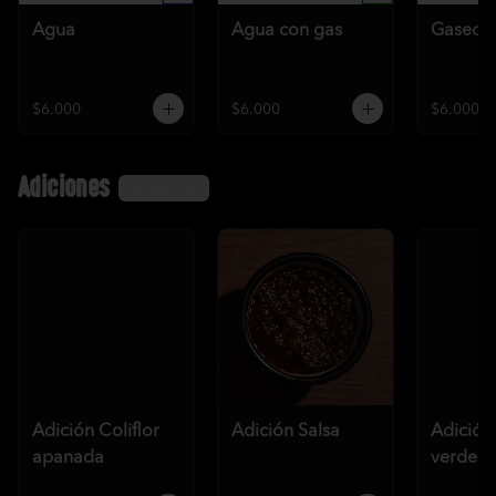
Agua
Agua con gas
Gaseos
$6.000
$6.000
$6.000
Adiciones
Ver más
Adición Coliflor
Adición Salsa
Adición
apanada
verde