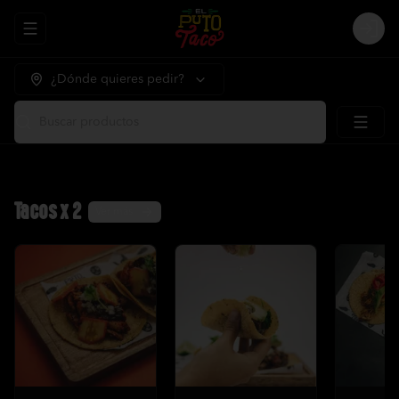
Abrir menu de navegación
Logi
¿Dónde quieres pedir?
Buscar productos
Tacos x 2
Ver más