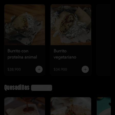
Ve
Burrito con
Burrito
proteína animal
vegetariano
$38.900
$34.900
Quesadillas
Ver más