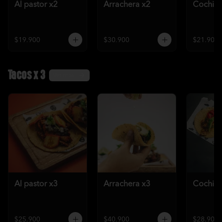
Al pastor x2
Arrachera x2
Cochini
$19.900
$30.900
$21.900
Tacos x 3
Ver más
Al pastor x3
Arrachera x3
Cochini
$25.900
$40.900
$28.900