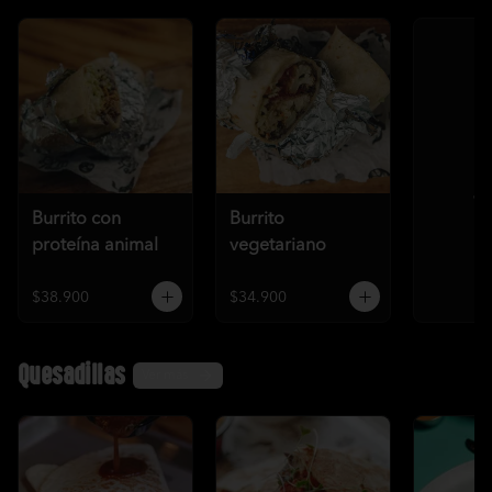
Ve
Burrito con
Burrito
proteína animal
vegetariano
$38.900
$34.900
Quesadillas
Ver más