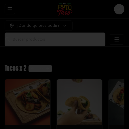
Abrir menu de navegación
Logi
¿Dónde quieres pedir?
Buscar productos
Tacos x 2
Ver más