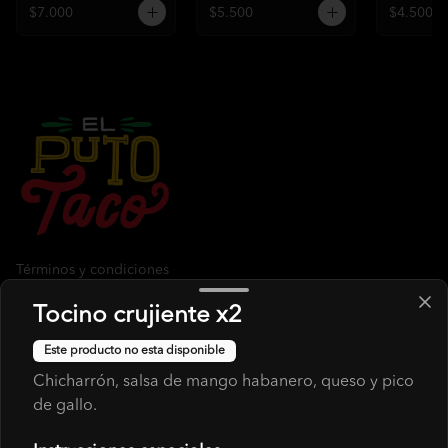
$7.000
$5.500
$4.500
Términos y condiciones
Política de privacidad
Tocino crujiente x2
Redes sociales
Este producto no esta disponible
Chicharrón, salsa de mango habanero, queso y pico
Instagram
de gallo.
Facebook