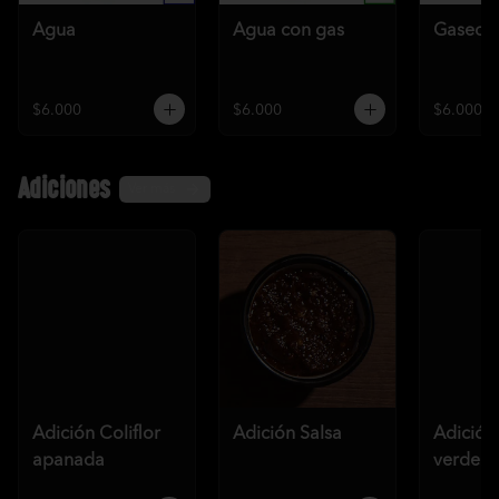
Agua
Agua con gas
Gaseos
$6.000
$6.000
$6.000
Adiciones
Ver más
Adición Coliflor
Adición Salsa
Adición
apanada
verde