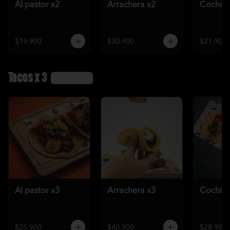
Al pastor x2
Arrachera x2
Cochini
$19.900
$30.900
$21.900
Tacos x 3
Ver más
Al pastor x3
Arrachera x3
Cochini
$25.900
$40.900
$28.900