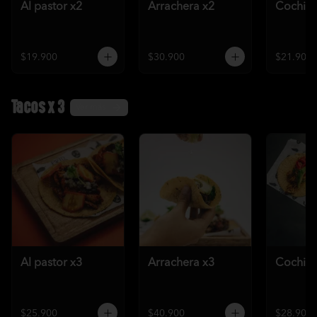
Al pastor x2
Arrachera x2
Cochini
$19.900
$30.900
$21.900
Tacos x 3
Ver más
Al pastor x3
Arrachera x3
Cochini
$25.900
$40.900
$28.900