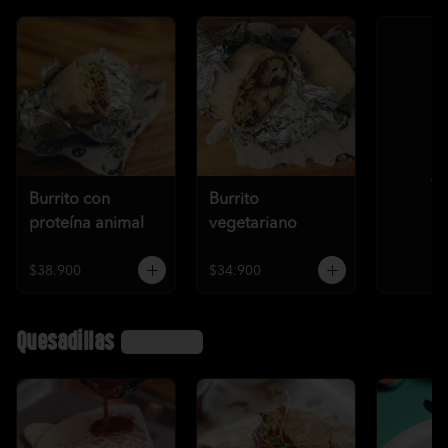
Ve
Burrito con
Burrito
proteína animal
vegetariano
$38.900
$34.900
Quesadillas
Ver más