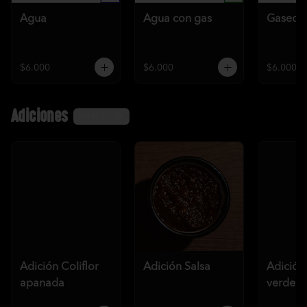
Agua
Agua con gas
Gaseos
$6.000
$6.000
$6.000
Adiciones
Ver más
Adición Coliflor
Adición Salsa
Adición
apanada
verde