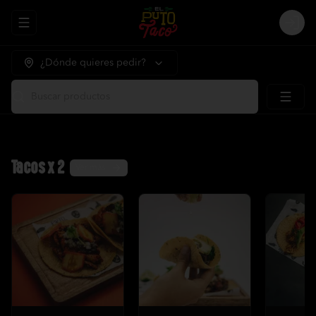
Abrir menu de navegación
Logi
¿Dónde quieres pedir?
Buscar productos
Tacos x 2
Ver más